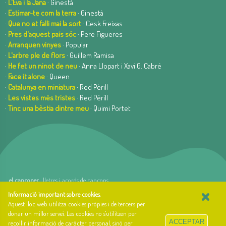
·
L'Eva i la Jana
· Ginestà
·
Estimar-te com la terra
· Ginestà
·
Que no et falli mai la sort
· Cesk Freixas
·
Pres d'aquest país sóc
· Pere Figueres
·
Arranquen vinyes
· Popular
·
L'arbre ple de flors
· Guillem Ramisa
·
He fet un ninot de neu
· Anna Llopart i Xavi G. Cabré
·
Face it alone
· Queen
·
Catalunya en miniatura
· Red Pèrill
·
Les vistes més tristes
· Red Pèrill
·
Tinc una bèstia dintre meu
· Quimi Portet
el cançoner
· lletres i acords de cançons
×
web basada en el Gestior de Continguts
Baseºº
Informació important sobre cookies
.
creada per
arnAu bellavista
Aquest lloc web utilitza cookies pròpies i de tercers per
donar un millor servei. Les cookies no s'utilitzen per
Sobre el cançoner
ACCEPTAR
recollir informació de caràcter personal, sinó per