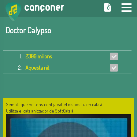
≡
0
Doctor Calypso
1.
2300 milions
2.
Aquesta nit
Sembla que no tens configurat el dispositu en català.
Utilitza el catalanitzador de SoftCatalà!