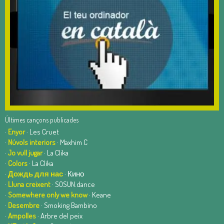
Últimes cançons publicades
·
Enyor
· Les Cruet
·
Núvols interiors
· Maxhim C
·
Jo vull jugar
· La Clika
·
Colors
· La Clika
·
Дождь для нас
· Кино
·
Lluna creixent
· SOSUN.dance
·
Somewhere only we know
· Keane
·
Desembre
· Smoking Bambino
·
Ampolles
· Arbre del peix