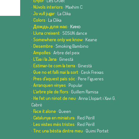
·
Enyor
· Les Cruet
·
Núvols interiors
· Maxhim C
·
Jo vull jugar
· La Clika
·
Colors
· La Clika
·
Дождь для нас
· Кино
·
Lluna creixent
· SOSUN.dance
·
Somewhere only we know
· Keane
·
Desembre
· Smoking Bambino
·
Ampolles
· Arbre del peix
·
L'Eva i la Jana
· Ginestà
·
Estimar-te com la terra
· Ginestà
·
Que no et falli mai la sort
· Cesk Freixas
·
Pres d'aquest país sóc
· Pere Figueres
·
Arranquen vinyes
· Popular
·
L'arbre ple de flors
· Guillem Ramisa
·
He fet un ninot de neu
· Anna Llopart i Xavi G.
Cabré
·
Face it alone
· Queen
·
Catalunya en miniatura
· Red Pèrill
·
Les vistes més tristes
· Red Pèrill
·
Tinc una bèstia dintre meu
· Quimi Portet