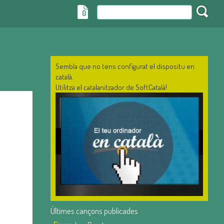
0
Sembla que no tens configurat el dispositu en
català.
Utilitza el catalanitzador de SoftCatalà!
Últimes cançons publicades