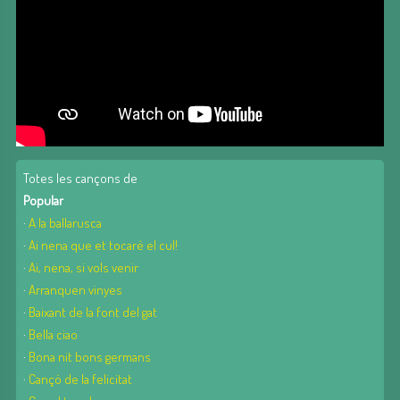
Totes les cançons de
Popular
·
A la ballarusca
·
Ai nena que et tocaré el cul!
·
Ai, nena, si vols venir
·
Arranquen vinyes
·
Baixant de la font del gat
·
Bella ciao
·
Bona nit bons germans
·
Cançó de la felicitat