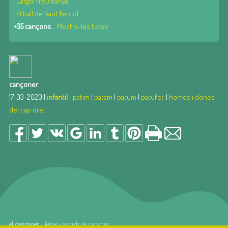
·
Cargol treu banya
·
El ball de Sant Ferriol
+35 cançons
...
Mostra-les totes
cançoner
17-03-2020 |
infantil
|
patim
|
patam
|
patum
|
patufet
|
homes i dones
del cap dret
el cançoner
· lletres i acords de cançons