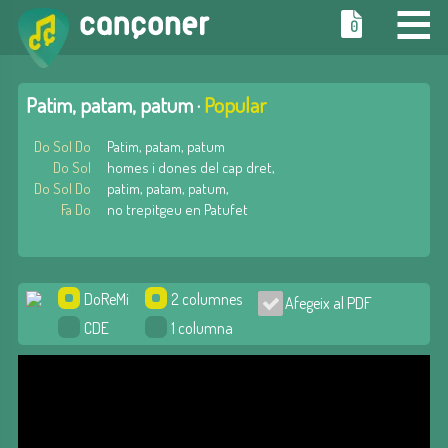
≡
0
Patim, patam, patum ·
Popular
Do Sol Do
Patim, patam, patum
Do Sol
homes i dones del cap dret,
Do Sol Do
patim, patam, patum,
Fa Do
no trepitgeu en Patufet
DoReMi
2 columnes
Afegeix al PDF
CDE
1 columna