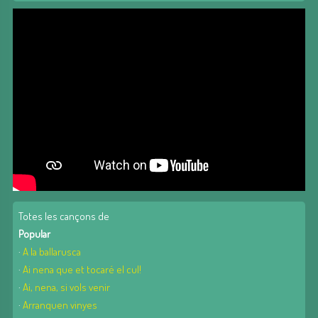
Totes les cançons de
Popular
·
A la ballarusca
·
Ai nena que et tocaré el cul!
·
Ai, nena, si vols venir
·
Arranquen vinyes