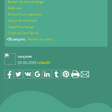
·
Baixant de la font del gat
·
Bella ciao
·
Bona nit bons germans
·
Cançó de la felicitat
·
Cargol treu banya
·
El ball de Sant Ferriol
+35 cançons
...
Mostra-les totes
cançoner
28-06-2009 |
infantil
|