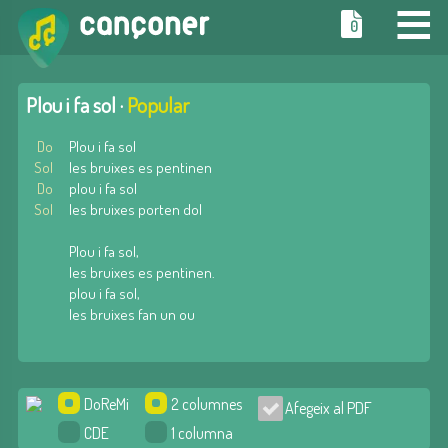
≡
0
Plou i fa sol ·
Popular
Do
Plou i fa sol
Sol
les bruixes es pentinen
Do
plou i fa sol
Sol
les bruixes porten dol
Plou i fa sol,
les bruixes es pentinen.
plou i fa sol,
les bruixes fan un ou
DoReMi
2 columnes
Afegeix al PDF
CDE
1 columna