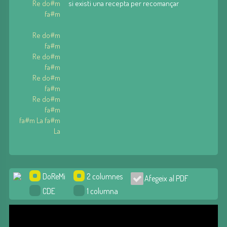
Re do#m
si existi una recepta per recomançar
fa#m
Re do#m
fa#m
Re do#m
fa#m
Re do#m
fa#m
Re do#m
fa#m
fa#m La fa#m
La
DoReMi
2 columnes
Afegeix al PDF
CDE
1 columna