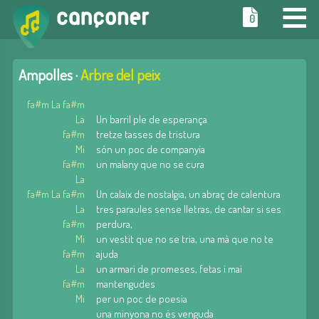
≡
0
Ampolles ·
Arbre del peix
fa#m La fa#m
La
Un barril ple de esperança
fa#m
tretze tasses de tristura
Mi
són un poc de companyia
fa#m
un malany que no se cura
La
fa#m La fa#m
Un calaix de nostalgia, un abraç de calentura
La
tres paraules sense lletras, de cantar si ses
fa#m
perdura,
Mi
un vestit que no se tria, una mà que no te
fa#m
ajuda
La
un armari de promeses, fetas i mai
fa#m
mantengudes
Mi
per un poc de poesia
una minyona no és venguda