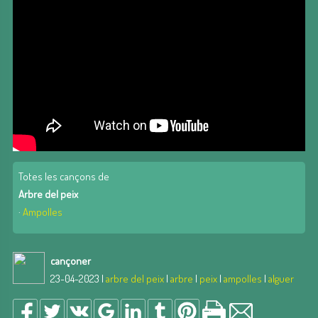
Totes les cançons de
Arbre del peix
·
Ampolles
cançoner
23-04-2023 |
arbre del peix
|
arbre
|
peix
|
ampolles
|
alguer