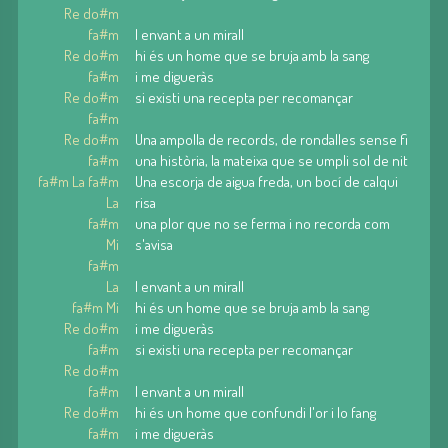
Re do#m
fa#m
I envant a un mirall
Re do#m
hi és un home que se bruja amb la sang
fa#m
i me digueràs
Re do#m
si existi una recepta per recomançar
fa#m
Re do#m
Una ampolla de records, de rondalles sense fi
fa#m
una història, la mateixa que se umpli sol de nit
fa#m La fa#m
Una escorja de aigua freda, un bocí de calqui
La
risa
fa#m
una plor que no se ferma i no recorda com
Mi
s'avisa
fa#m
La
I envant a un mirall
fa#m Mi
hi és un home que se bruja amb la sang
Re do#m
i me digueràs
fa#m
si existi una recepta per recomançar
Re do#m
fa#m
I envant a un mirall
Re do#m
hi és un home que confundi l'or i lo fang
fa#m
i me digueràs