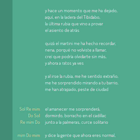
y hace un momento que me ha dejado,
aquí, en la ladera del Tibidabo,
la última rubia que vino a provar
el asiento de atràs
quizá el martini me ha hecho recordar,
nena, porqué no volviste a llamar,
creí que podría olvidarte sin más,
y ahora a ratos ya ves
y al irse la rubia, me he sentido extraño,
me he sorprendido mirando a tu barrio,
me han atrapado, peste de ciudad
Sol Re mim
el amanecer me sorprenderá,
Do Sol
dormirdo, borracho en el cadillac
Re mim Do
junto a la palmeras, curce solitario
mim Do mim
y dice la gente que ahora eres normal,