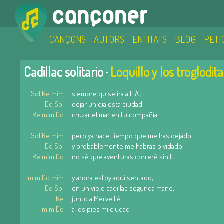
CANÇONS
AUTORS
ENTITATS
BLOG
PETI
Cadillac solitario ·
Loquillo y los troglodita
Sol Re mim
siempre quise ira a L.A.,
Do Sol
dejar un dia esta ciudad
Re mim Do
cruzar el mar en tu compañía
Sol Re mim
pero ya hace tiempo que me has dejado
Do Sol
y probablemente me habrás olvidado,
Re mim Do
no sé que aventuras correré sin ti
mim Do mim
y ahora estoy aquí sentado,
Do Sol
en un viejo cadillac segunda mano,
Re
junto a Merveillé
mim Do
a los pies mi ciudad