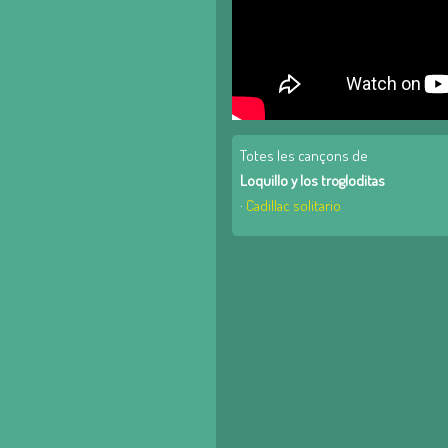
Totes les cançons de
Loquillo y los trogloditas
·
Cadillac solitario