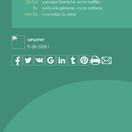
Do Sol
y yo aquí, borracho, en mi cadillac,
Re
junto a la palmeras, cruce solitario,
mim Do
y no estás tú, nena
cançoner
17-08-2006 |