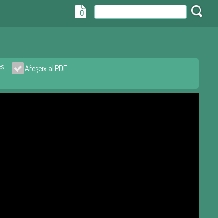
0
es
Afegeix al PDF