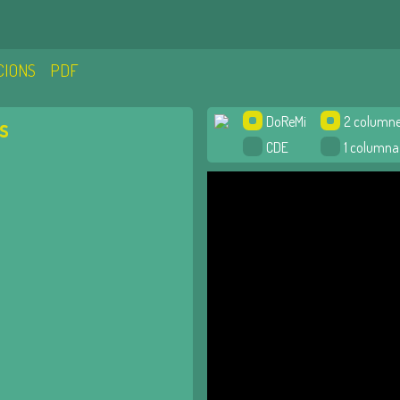
CIONS
PDF
DoReMi
2 column
s
CDE
1 columna