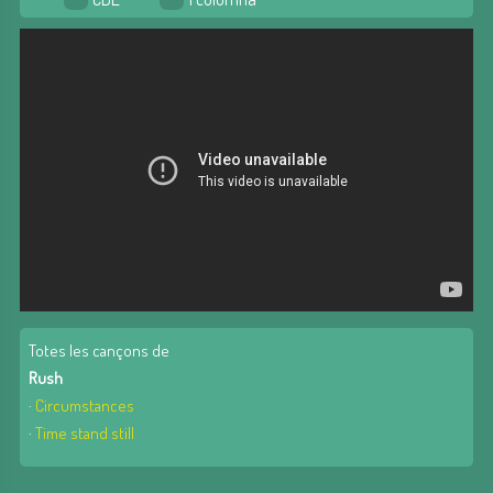
Totes les cançons de
Rush
·
Circumstances
·
Time stand still