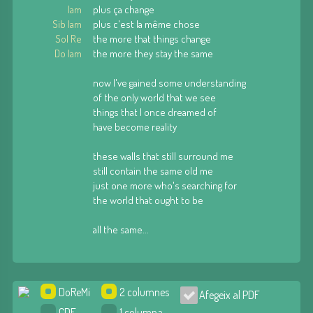
lam
plus ça change
Sib lam
plus c'est la même chose
Sol Re
the more that things change
Do lam
the more they stay the same
now I've gained some understanding
of the only world that we see
things that I once dreamed of
have become reality
these walls that still surround me
still contain the same old me
just one more who's searching for
the world that ought to be
all the same...
DoReMi
2 columnes
Afegeix al PDF
CDE
1 columna