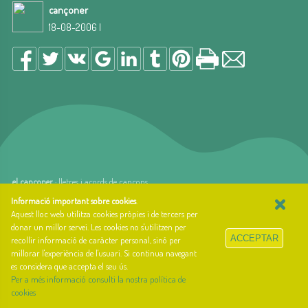
cançoner
18-08-2006 |
el cançoner
· lletres i acords de cançons
×
web basada en el Gestior de Continguts
Baseºº
Informació important sobre cookies
.
creada per
arnAu bellavista
Aquest lloc web utilitza cookies pròpies i de tercers per
donar un millor servei. Les cookies no s'utilitzen per
Sobre el cançoner
ACCEPTAR
recollir informació de caràcter personal, sinó per
Qui som i quina és la nostra història?
millorar l'experiència de l'usuari. Si continua navegant
Llibre d'estil
es considera que accepta el seu ús.
Contacte
Per a més informació consulti la nostra política de
@cansconer
cookies