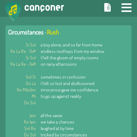
≡
0
Circumstances ·
Rush
Si Sol
a boy alone, and so far from home
Re La Re - Fa#
endless rooftops from my window
Si Sol
I felt the gloom of empty rooms
Re La Re - Fa#
on rainy afternoons
Sol Si
sometimes in confusion
Do La
I felt so lost and disillusioned
Re Mibdim
innocence gave me confidence
Mi
to go up against reality
Do Sol
lam
all the same
Re lam
we take a chances
Sol Re
laughed at by time
Do Sol
tricked by circumstances