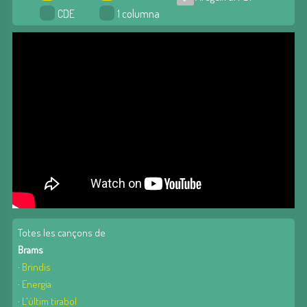
CDE
1 columna
Totes les cançons de
Brams
·
Brindis
·
Energia
·
L'últim tirabol