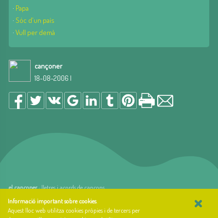
·
Papa
·
Sóc d'un país
·
Vull per demà
cançoner
18-08-2006 |
el cançoner
· lletres i acords de cançons
×
web basada en el Gestior de Continguts
Baseºº
Informació important sobre cookies
.
creada per
arnAu bellavista
Aquest lloc web utilitza cookies pròpies i de tercers per