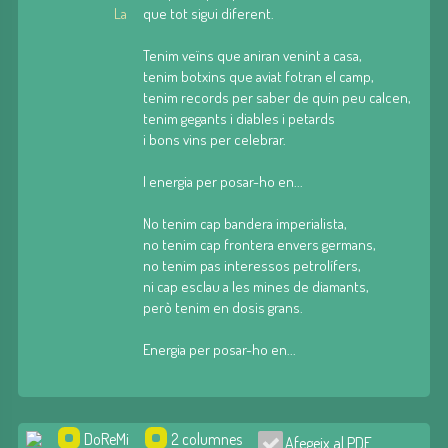
La
que tot sigui diferent.
Tenim veïns que aniran venint a casa,
tenim botxins que aviat fotran el camp,
tenim records per saber de quin peu calcen,
tenim gegants i diables i petards
i bons vins per celebrar.
I energia per posar-ho en...
No tenim cap bandera imperialista,
no tenim cap frontera envers germans,
no tenim pas interessos petrolífers,
ni cap esclau a les mines de diamants,
però tenim en dosis grans.
Energia per posar-ho en...
DoReMi
2 columnes
Afegeix al PDF