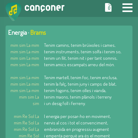
≡
0
Energia ·
Brams
mim sim La mim
Tenim camins, tenim brúixoles i cames,
mim sim La mim
tenim instruments, tenim solfa i tenim so,
mim sim La mim
tenim un llit, tenim nit i per tant somnis,
mim sim La mim
tenim amics escampats arreu del món.
mim sim La mim
Tenim martell, tenim foc, tenim enclusa,
mim sim La mim
tenim la falç, tenim juny i camps de blat,
mim sim La mim
tenim fogons, tenim olles i vianda,
mim sim La
tenim maons, tenim plànols i terreny
sim
i un desig foll i ferreny.
mim Re Sol La
I energia per posar-ho en moviment,
mim Re Sol La
nervis al cos i tot el convenciment,
mim Re Sol La
embranzida en progressiu augment
mim Re Sol
i empenta perquè ara és el moment