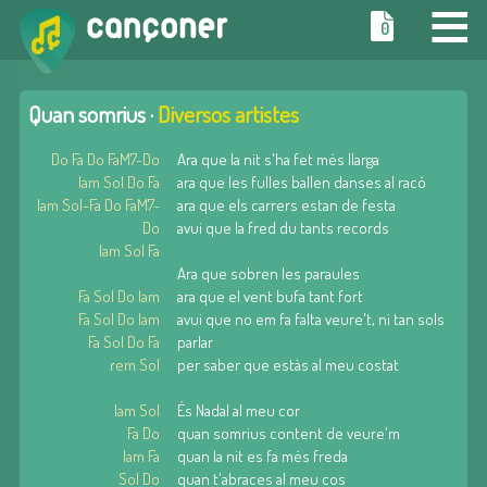
≡
0
Quan somrius ·
Diversos artistes
Do Fa Do FaM7-Do
Ara que la nit s'ha fet més llarga
lam Sol Do Fa
ara que les fulles ballen danses al racó
lam Sol-Fa Do FaM7-
ara que els carrers estan de festa
Do
avui que la fred du tants records
lam Sol Fa
Ara que sobren les paraules
Fa Sol Do lam
ara que el vent bufa tant fort
Fa Sol Do lam
avui que no em fa falta veure't, ni tan sols
Fa Sol Do Fa
parlar
rem Sol
per saber que estàs al meu costat
lam Sol
És Nadal al meu cor
Fa Do
quan somrius content de veure'm
lam Fa
quan la nit es fa més freda
Sol Do
quan t'abraces al meu cos