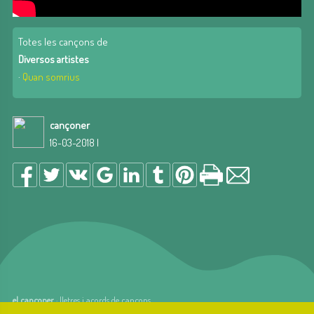
Totes les cançons de
Diversos artistes
·
Quan somrius
cançoner
16-03-2018 |
el cançoner
· lletres i acords de cançons
web basada en el Gestior de Continguts
Baseºº