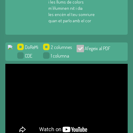
i les llums de colors
m'il·luminen nit i dia
les encén el teu somriure
quan et parlo amb el cor
DoReMi
2 columnes
Afegeix al PDF
CDE
1 columna