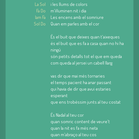
La Sol
i les llums de colors
Fa Do
m'il·luminen nit i dia
lam Fa
Les encens amb el somriure
Sol Do
Quan em parles amb el cor
És el buit que deixes quan t'aixeques
és el buit que es fa a casa quan no hi ha
ningú
són petits detalls tot el que em queda
com queda al jersei un cabell llarg
vas dir que mai més tornaries
el temps pacient ha anar passant
qui havia de dir que avui estaries
esperant
que ens trobéssim junts al teu costat
És Nadal al teu cor
quan somric content de veure't
quan la nit es fa més neta
quan m'abraço al teu cos