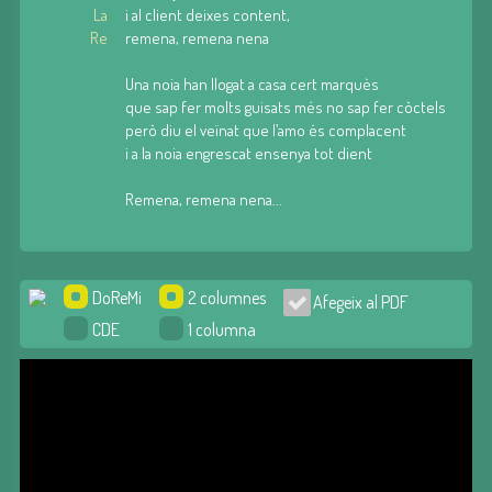
La
i al client deixes content,
Re
remena, remena nena
Una noia han llogat a casa cert marquès
que sap fer molts guisats més no sap fer còctels
però diu el veïnat que l’amo és complacent
i a la noia engrescat ensenya tot dient
Remena, remena nena...
DoReMi
2 columnes
Afegeix al PDF
CDE
1 columna