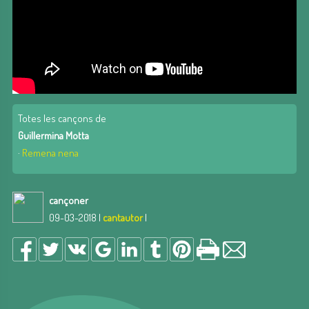
Totes les cançons de
Guillermina Motta
·
Remena nena
cançoner
09-03-2018 |
cantautor
|