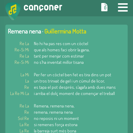
≡
0
Remena nena ·
Guillermina Motta
Re La
No hi ha pas res com un còctel
Re-Si Mi
que als homes faci obrir la gana,
Re La
tant per menjar com estimar
Re-Si Mi
no s’ha inventat millor tisana
La Mi
Per fer un còctel ben fet es tira dins un pot
La
un tros trinxat de gel i un cúmul de licor,
Re
es tapa el pot després, s’agafa amb dues mans
La Re Mi La
i arriba el dolç moment de començar el treball
Re La
Remena, remena nena,
Re
remena, remena nena
Sol Re
no reposis ni un moment
La Re
si remenes força estona
La Re
la barreja surt més bona