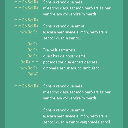
mim Do Sol Re
Sona la cançó que més
mim Do Sol Re
m'estimo d'aquest món però ara és per
vendre, ara vol vendre'm merda.
mim Do Sol Re
mim Do Sol Re
Sona la cançó que em va
mim Do Sol
ajudar a menjar-me el món, però ara la
sento i quan la sento...
Do Sol
Do Sol
Tria bé la samarreta,
Do Sol
que t'has de posar demà,
Do Re mim
pot mostrar que encara penses
mim Do Sol
o només ser un anunci ambulant
Re(x4)
mim Do Sol Re
Sona la cançó que més
m'estimo d'aquest món però ara és per
vendre, ara vol vendre'm merda.
Sona la cançó que em va
ajudar a menjar-me el món, però ara la
sento i quan la sento veig només soroll.