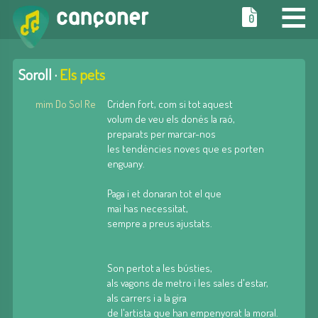
≡
0
Soroll ·
Els pets
mim Do Sol Re
Criden fort, com si tot aquest
volum de veu els donés la raó,
preparats per marcar-nos
les tendències noves que es porten
enguany.
Paga i et donaran tot el que
mai has necessitat,
sempre a preus ajustats.
Son pertot a les bústies,
als vagons de metro i les sales d'estar,
als carrers i a la gira
de l'artista que han empenyorat la moral.