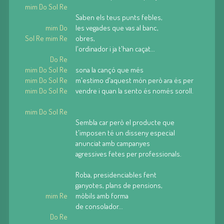
mim Do Sol Re
Saben els teus punts febles,
mim Do
les vegades que vas al banc,
Sol Re mim Re
obres,
l'ordinador i ja t'han caçat...
Do Re
mim Do Sol Re
sona la cançó que més
mim Do Sol Re
m'estimo d'aquest món però ara és per
mim Do Sol Re
vendre i quan la sento és només soroll.
mim Do Sol Re
Sembla car però el producte que
t'imposen té un disseny especial
anunciat amb campanyes
agressives fetes per professionals.
Roba, presidenciables fent
ganyotes, plans de pensions,
mim Re
mòbils amb forma
de consolador...
Do Re