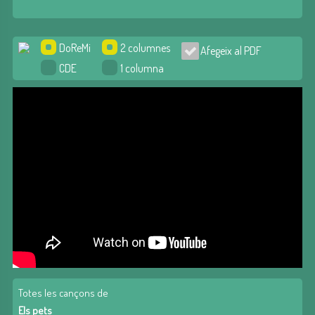
DoReMi
2 columnes
Afegeix al PDF
CDE
1 columna
Totes les cançons de
Els pets