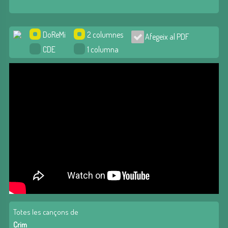
DoReMi
2 columnes
Afegeix al PDF
CDE
1 columna
Totes les cançons de
Crim