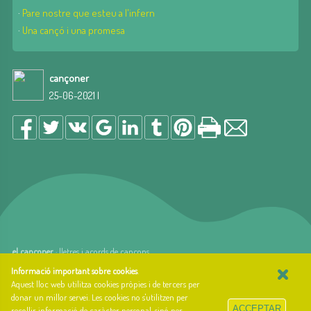
·
Pare nostre que esteu a l'infern
·
Una cançó i una promesa
cançoner
25-06-2021 |
el cançoner
· lletres i acords de cançons
×
web basada en el Gestior de Continguts
Baseºº
Informació important sobre cookies
.
creada per
arnAu bellavista
Aquest lloc web utilitza cookies pròpies i de tercers per
donar un millor servei. Les cookies no s'utilitzen per
Sobre el cançoner
ACCEPTAR
recollir informació de caràcter personal, sinó per