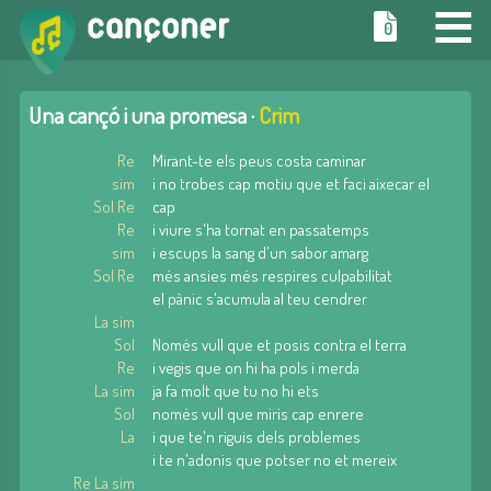
≡
0
Una cançó i una promesa ·
Crim
Re
Mirant-te els peus costa caminar
sim
i no trobes cap motiu que et faci aixecar el
Sol Re
cap
Re
i viure s'ha tornat en passatemps
sim
i escups la sang d'un sabor amarg
Sol Re
més ansies més respires culpabilitat
el pànic s'acumula al teu cendrer
La sim
Sol
Només vull que et posis contra el terra
Re
i vegis que on hi ha pols i merda
La sim
ja fa molt que tu no hi ets
Sol
només vull que miris cap enrere
La
i que te'n riguis dels problemes
i te n'adonis que potser no et mereix
Re La sim