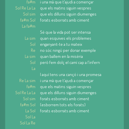
fa#m
i una mà que t'ajudi a començar
Sol Re La La
que els matins siguin vespres
Sol sim
que els dilluns siguin diumenges
fa#m Sol
forats esborrats amb ciment
La fa#m
Sé que la vida pot ser intensa
La sim
quan esquives els problemes
Sol
enganyant-te a tu mateix
Re
no sóc ningú per donar exemple
La sim
quan ballem en la misèria
Sol
però fem dolç el camí cap a l'infern
La
I aquí tens una cançó i una promesa
Re La sim
i una mà que t'ajudi a començar
fa#m
que els matins siguin vespres
Sol Re La La
que els dilluns siguin diumenges
Sol sim
forats esborrats amb ciment
fa#m Sol
(esborrem tots els forats)
La Sol
forats esborrats amb ciment
Sol La
Sol La Re