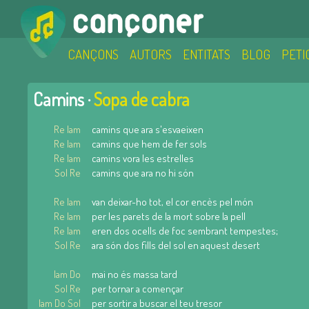
CANÇONS
AUTORS
ENTITATS
BLOG
PETI
Camins ·
Sopa de cabra
Re lam
camins que ara s'esvaeixen
Re lam
camins que hem de fer sols
Re lam
camins vora les estrelles
Sol Re
camins que ara no hi són
Re lam
van deixar-ho tot, el cor encès pel món
Re lam
per les parets de la mort sobre la pell
Re lam
eren dos ocells de foc sembrant tempestes;
Sol Re
ara són dos fills del sol en aquest desert
lam Do
mai no és massa tard
Sol Re
per tornar a començar
lam Do Sol
per sortir a buscar el teu tresor