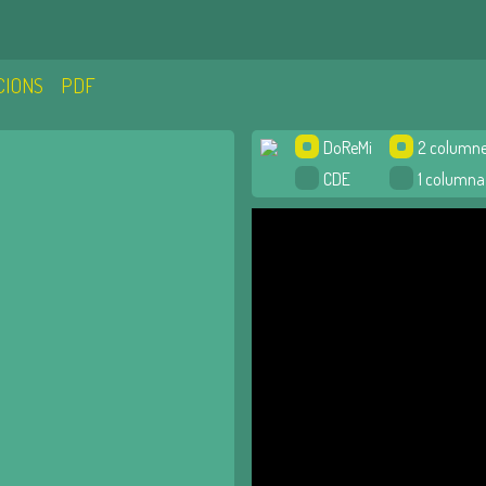
CIONS
PDF
DoReMi
2 column
CDE
1 columna