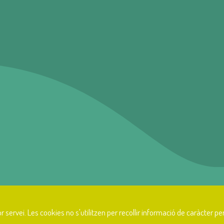
la nostra història?
 servei. Les cookies no s'utilitzen per recollir informació de caràcter pers