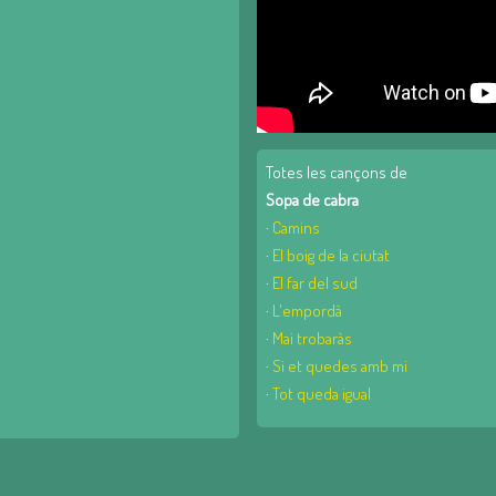
Totes les cançons de
Sopa de cabra
·
Camins
·
El boig de la ciutat
·
El far del sud
·
L'empordà
·
Mai trobaràs
·
Si et quedes amb mi
·
Tot queda igual