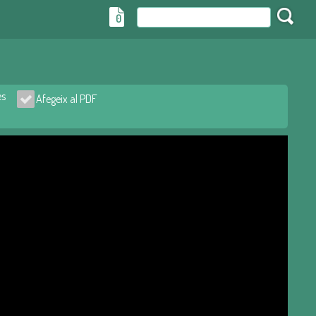
0
es
Afegeix al PDF