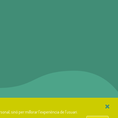
×
onal, sinó per millorar l'experiència de l'usuari.