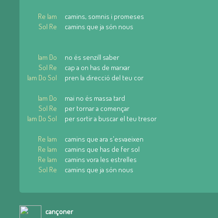
Re lam
camins, somnis i promeses
Sol Re
camins que ja són nous
lam Do
no és senzill saber
Sol Re
cap a on has de marxar
lam Do Sol
pren la direcció del teu cor
lam Do
mai no és massa tard
Sol Re
per tornar a començar
lam Do Sol
per sortir a buscar el teu tresor
Re lam
camins que ara s'esvaeixen
Re lam
camins que has de fer sol
Re lam
camins vora les estrelles
Sol Re
camins que ja són nous
cançoner