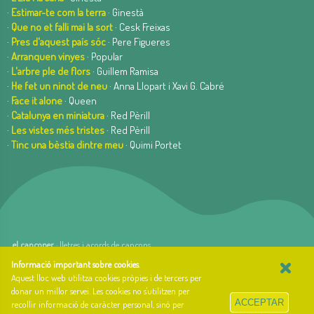
·
Estimar-te com la terra
· Ginestà
·
Que no et falli mai la sort
· Cesk Freixas
·
Pres d'aquest país sóc
· Pere Figueres
·
Arranquen vinyes
· Popular
·
L'arbre ple de flors
· Guillem Ramisa
·
He fet un ninot de neu
· Anna Llopart i Xavi G. Cabré
·
Face it alone
· Queen
·
Catalunya en miniatura
· Red Pèrill
·
Les vistes més tristes
· Red Pèrill
·
Tinc una bèstia dintre meu
· Quimi Portet
el cançoner
· lletres i acords de cançons
×
web basada en el Gestior de Continguts
Baseºº
Informació important sobre cookies
.
creada per
arnAu bellavista
Aquest lloc web utilitza cookies pròpies i de tercers per
donar un millor servei. Les cookies no s'utilitzen per
Sobre el cançoner
ACCEPTAR
recollir informació de caràcter personal, sinó per
Qui som i quina és la nostra història?