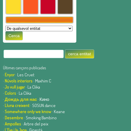
Últimes cançons publicades
·
Enyor
· Les Cruet
·
Núvols interiors
· Maxhim C
·
Jo vull jugar
· La Clika
·
Colors
· La Clika
·
Дождь для нас
· Кино
·
Lluna creixent
· SOSUN.dance
·
Somewhere only we know
· Keane
·
Desembre
· Smoking Bambino
·
Ampolles
· Arbre del peix
·
L'Eva i la Jana
· Ginestà