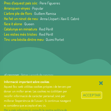
·
Pres d'aquest país sóc
· Pere Figueres
·
Arranquen vinyes
· Popular
·
L'arbre ple de flors
· Guillem Ramisa
·
He fet un ninot de neu
· Anna Llopart i Xavi G. Cabré
·
Face it alone
· Queen
·
Catalunya en miniatura
· Red Pèrill
·
Les vistes més tristes
· Red Pèrill
·
Tinc una bèstia dintre meu
· Quimi Portet
el cançoner
· lletres i acords de cançons
×
web basada en el Gestior de Continguts
Baseºº
Informació important sobre cookies
.
creada per
arnAu bellavista
Aquest lloc web utilitza cookies pròpies i de tercers per
donar un millor servei. Les cookies no s'utilitzen per
Sobre el cançoner
ACCEPTAR
recollir informació de caràcter personal, sinó per
Qui som i quina és la nostra història?
millorar l'experiència de l'usuari. Si continua navegant
Llibre d'estil
es considera que accepta el seu ús.
Contacte
Per a més informació consulti la nostra política de