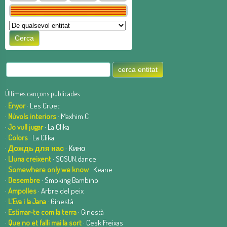
Últimes cançons publicades
·
Enyor
· Les Cruet
·
Núvols interiors
· Maxhim C
·
Jo vull jugar
· La Clika
·
Colors
· La Clika
·
Дождь для нас
· Кино
·
Lluna creixent
· SOSUN.dance
·
Somewhere only we know
· Keane
·
Desembre
· Smoking Bambino
·
Ampolles
· Arbre del peix
·
L'Eva i la Jana
· Ginestà
·
Estimar-te com la terra
· Ginestà
·
Que no et falli mai la sort
· Cesk Freixas