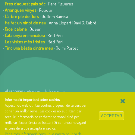
·
Pres d'aquest país sóc
· Pere Figueres
·
Arranquen vinyes
· Popular
·
L'arbre ple de flors
· Guillem Ramisa
·
He fet un ninot de neu
· Anna Llopart i Xavi G. Cabré
·
Face it alone
· Queen
·
Catalunya en miniatura
· Red Pèrill
·
Les vistes més tristes
· Red Pèrill
·
Tinc una bèstia dintre meu
· Quimi Portet
el cançoner
· lletres i acords de cançons
×
web basada en el Gestior de Continguts
Baseºº
Informació important sobre cookies
.
creada per
arnAu bellavista
Aquest lloc web utilitza cookies pròpies i de tercers per
donar un millor servei. Les cookies no s'utilitzen per
Sobre el cançoner
ACCEPTAR
recollir informació de caràcter personal, sinó per
Qui som i quina és la nostra història?
millorar l'experiència de l'usuari. Si continua navegant
Llibre d'estil
es considera que accepta el seu ús.
Contacte
Per a més informació consulti la nostra política de