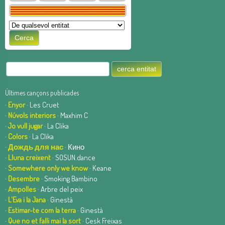
Últimes cançons publicades
·
Enyor
· Les Cruet
·
Núvols interiors
· Maxhim C
·
Jo vull jugar
· La Clika
·
Colors
· La Clika
·
Дождь для нас
· Кино
·
Lluna creixent
· SOSUN.dance
·
Somewhere only we know
· Keane
·
Desembre
· Smoking Bambino
·
Ampolles
· Arbre del peix
·
L'Eva i la Jana
· Ginestà
·
Estimar-te com la terra
· Ginestà
·
Que no et falli mai la sort
· Cesk Freixas