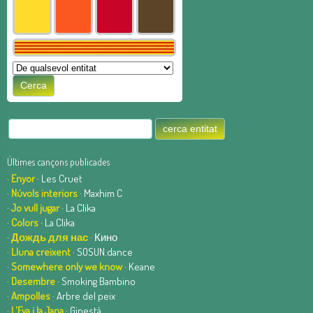
Últimes cançons publicades
·
Enyor
· Les Cruet
·
Núvols interiors
· Maxhim C
·
Jo vull jugar
· La Clika
·
Colors
· La Clika
·
Дождь для нас
· Кино
·
Lluna creixent
· SOSUN.dance
·
Somewhere only we know
· Keane
·
Desembre
· Smoking Bambino
·
Ampolles
· Arbre del peix
·
L'Eva i la Jana
· Ginestà