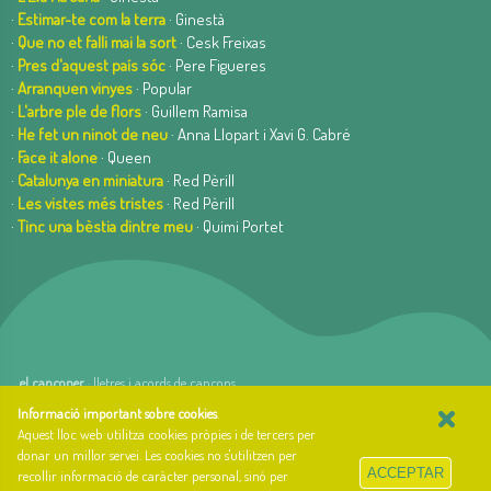
·
Estimar-te com la terra
· Ginestà
·
Que no et falli mai la sort
· Cesk Freixas
·
Pres d'aquest país sóc
· Pere Figueres
·
Arranquen vinyes
· Popular
·
L'arbre ple de flors
· Guillem Ramisa
·
He fet un ninot de neu
· Anna Llopart i Xavi G. Cabré
·
Face it alone
· Queen
·
Catalunya en miniatura
· Red Pèrill
·
Les vistes més tristes
· Red Pèrill
·
Tinc una bèstia dintre meu
· Quimi Portet
el cançoner
· lletres i acords de cançons
×
web basada en el Gestior de Continguts
Baseºº
Informació important sobre cookies
.
creada per
arnAu bellavista
Aquest lloc web utilitza cookies pròpies i de tercers per
donar un millor servei. Les cookies no s'utilitzen per
Sobre el cançoner
ACCEPTAR
recollir informació de caràcter personal, sinó per
Qui som i quina és la nostra història?