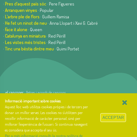
·
Pres d'aquest país sóc
· Pere Figueres
·
Arranquen vinyes
· Popular
·
L'arbre ple de flors
· Guillem Ramisa
·
He fet un ninot de neu
· Anna Llopart i Xavi G. Cabré
·
Face it alone
· Queen
·
Catalunya en miniatura
· Red Pèrill
·
Les vistes més tristes
· Red Pèrill
·
Tinc una bèstia dintre meu
· Quimi Portet
el cançoner
· lletres i acords de cançons
×
web basada en el Gestior de Continguts
Baseºº
Informació important sobre cookies
.
creada per
arnAu bellavista
Aquest lloc web utilitza cookies pròpies i de tercers per
donar un millor servei. Les cookies no s'utilitzen per
Sobre el cançoner
ACCEPTAR
recollir informació de caràcter personal, sinó per
Qui som i quina és la nostra història?
millorar l'experiència de l'usuari. Si continua navegant
Llibre d'estil
es considera que accepta el seu ús.
Contacte
Per a més informació consulti la nostra política de