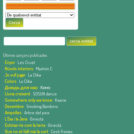
Últimes cançons publicades
·
Enyor
· Les Cruet
·
Núvols interiors
· Maxhim C
·
Jo vull jugar
· La Clika
·
Colors
· La Clika
·
Дождь для нас
· Кино
·
Lluna creixent
· SOSUN.dance
·
Somewhere only we know
· Keane
·
Desembre
· Smoking Bambino
·
Ampolles
· Arbre del peix
·
L'Eva i la Jana
· Ginestà
·
Estimar-te com la terra
· Ginestà
·
Que no et falli mai la sort
· Cesk Freixas