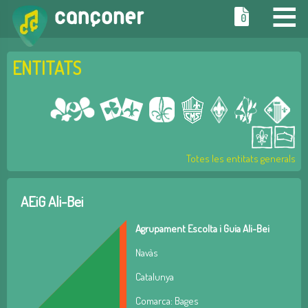
≡
0
ENTITATS
Totes les entitats generals
AEiG Ali-Bei
Agrupament Escolta i Guia Ali-Bei
Navàs
Catalunya
Comarca: Bages