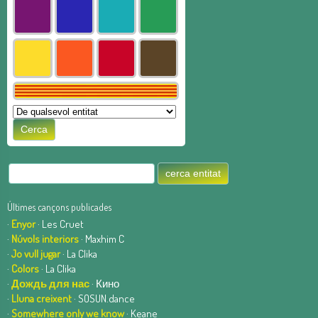
Últimes cançons publicades
·
Enyor
· Les Cruet
·
Núvols interiors
· Maxhim C
·
Jo vull jugar
· La Clika
·
Colors
· La Clika
·
Дождь для нас
· Кино
·
Lluna creixent
· SOSUN.dance
·
Somewhere only we know
· Keane