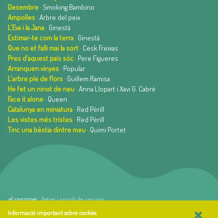
·
Desembre
· Smoking Bambino
·
Ampolles
· Arbre del peix
·
L'Eva i la Jana
· Ginestà
·
Estimar-te com la terra
· Ginestà
·
Que no et falli mai la sort
· Cesk Freixas
·
Pres d'aquest país sóc
· Pere Figueres
·
Arranquen vinyes
· Popular
·
L'arbre ple de flors
· Guillem Ramisa
·
He fet un ninot de neu
· Anna Llopart i Xavi G. Cabré
·
Face it alone
· Queen
·
Catalunya en miniatura
· Red Pèrill
·
Les vistes més tristes
· Red Pèrill
·
Tinc una bèstia dintre meu
· Quimi Portet
el cançoner
· lletres i acords de cançons
×
web basada en el Gestior de Continguts
Baseºº
Informació important sobre cookies
.
creada per
arnAu bellavista