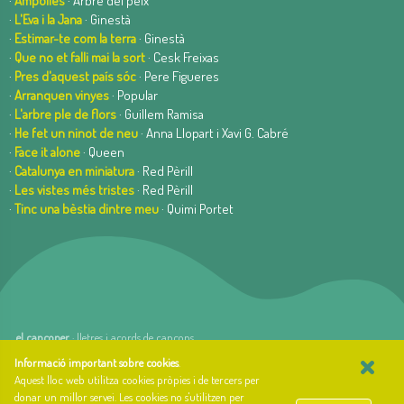
·
Ampolles
· Arbre del peix
·
L'Eva i la Jana
· Ginestà
·
Estimar-te com la terra
· Ginestà
·
Que no et falli mai la sort
· Cesk Freixas
·
Pres d'aquest país sóc
· Pere Figueres
·
Arranquen vinyes
· Popular
·
L'arbre ple de flors
· Guillem Ramisa
·
He fet un ninot de neu
· Anna Llopart i Xavi G. Cabré
·
Face it alone
· Queen
·
Catalunya en miniatura
· Red Pèrill
·
Les vistes més tristes
· Red Pèrill
·
Tinc una bèstia dintre meu
· Quimi Portet
el cançoner
· lletres i acords de cançons
×
web basada en el Gestior de Continguts
Baseºº
Informació important sobre cookies
.
creada per
arnAu bellavista
Aquest lloc web utilitza cookies pròpies i de tercers per
donar un millor servei. Les cookies no s'utilitzen per
Sobre el cançoner