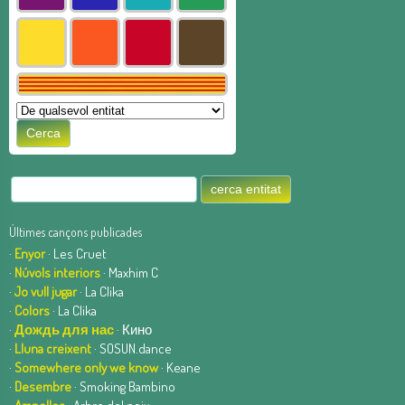
Últimes cançons publicades
·
Enyor
· Les Cruet
·
Núvols interiors
· Maxhim C
·
Jo vull jugar
· La Clika
·
Colors
· La Clika
·
Дождь для нас
· Кино
·
Lluna creixent
· SOSUN.dance
·
Somewhere only we know
· Keane
·
Desembre
· Smoking Bambino