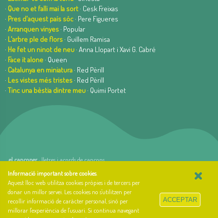
·
Que no et falli mai la sort
· Cesk Freixas
·
Pres d'aquest país sóc
· Pere Figueres
·
Arranquen vinyes
· Popular
·
L'arbre ple de flors
· Guillem Ramisa
·
He fet un ninot de neu
· Anna Llopart i Xavi G. Cabré
·
Face it alone
· Queen
·
Catalunya en miniatura
· Red Pèrill
·
Les vistes més tristes
· Red Pèrill
·
Tinc una bèstia dintre meu
· Quimi Portet
el cançoner
· lletres i acords de cançons
×
web basada en el Gestior de Continguts
Baseºº
Informació important sobre cookies
.
creada per
arnAu bellavista
Aquest lloc web utilitza cookies pròpies i de tercers per
donar un millor servei. Les cookies no s'utilitzen per
Sobre el cançoner
ACCEPTAR
recollir informació de caràcter personal, sinó per
Qui som i quina és la nostra història?
millorar l'experiència de l'usuari. Si continua navegant
Llibre d'estil