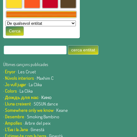
Últimes cançons publicades
·
Enyor
· Les Cruet
·
Núvols interiors
· Maxhim C
·
Jo vull jugar
· La Clika
·
Colors
· La Clika
·
Дождь для нас
· Кино
·
Lluna creixent
· SOSUN.dance
·
Somewhere only we know
· Keane
·
Desembre
· Smoking Bambino
·
Ampolles
· Arbre del peix
·
L'Eva i la Jana
· Ginestà
·
Estimar-te com la terra
· Ginestà