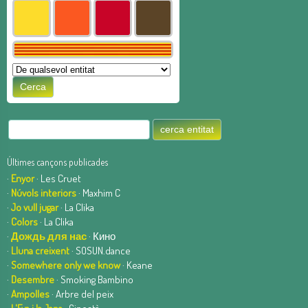
Últimes cançons publicades
·
Enyor
· Les Cruet
·
Núvols interiors
· Maxhim C
·
Jo vull jugar
· La Clika
·
Colors
· La Clika
·
Дождь для нас
· Кино
·
Lluna creixent
· SOSUN.dance
·
Somewhere only we know
· Keane
·
Desembre
· Smoking Bambino
·
Ampolles
· Arbre del peix