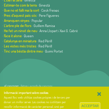
·
L'Eva i la Jana
· Ginestà
·
Estimar-te com la terra
· Ginestà
·
Que no et falli mai la sort
· Cesk Freixas
·
Pres d'aquest país sóc
· Pere Figueres
·
Arranquen vinyes
· Popular
·
L'arbre ple de flors
· Guillem Ramisa
·
He fet un ninot de neu
· Anna Llopart i Xavi G. Cabré
·
Face it alone
· Queen
·
Catalunya en miniatura
· Red Pèrill
·
Les vistes més tristes
· Red Pèrill
·
Tinc una bèstia dintre meu
· Quimi Portet
el cançoner
· lletres i acords de cançons
×
web basada en el Gestior de Continguts
Baseºº
Informació important sobre cookies
.
creada per
arnAu bellavista
Aquest lloc web utilitza cookies pròpies i de tercers per
donar un millor servei. Les cookies no s'utilitzen per
Sobre el cançoner
ACCEPTAR
recollir informació de caràcter personal, sinó per
Qui som i quina és la nostra història?