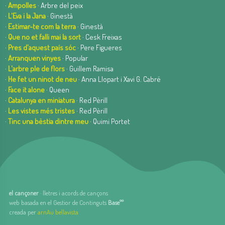
·
Ampolles
· Arbre del peix
·
L'Eva i la Jana
· Ginestà
·
Estimar-te com la terra
· Ginestà
·
Que no et falli mai la sort
· Cesk Freixas
·
Pres d'aquest país sóc
· Pere Figueres
·
Arranquen vinyes
· Popular
·
L'arbre ple de flors
· Guillem Ramisa
·
He fet un ninot de neu
· Anna Llopart i Xavi G. Cabré
·
Face it alone
· Queen
·
Catalunya en miniatura
· Red Pèrill
·
Les vistes més tristes
· Red Pèrill
·
Tinc una bèstia dintre meu
· Quimi Portet
el cançoner
· lletres i acords de cançons
web basada en el Gestior de Continguts
Baseºº
creada per
arnAu bellavista