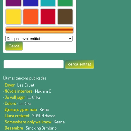
Últimes cançons publicades
·
Enyor
· Les Cruet
·
Núvols interiors
· Maxhim C
·
Jo vull jugar
· La Clika
·
Colors
· La Clika
·
Дождь для нас
· Кино
·
Lluna creixent
· SOSUN.dance
·
Somewhere only we know
· Keane
·
Desembre
· Smoking Bambino