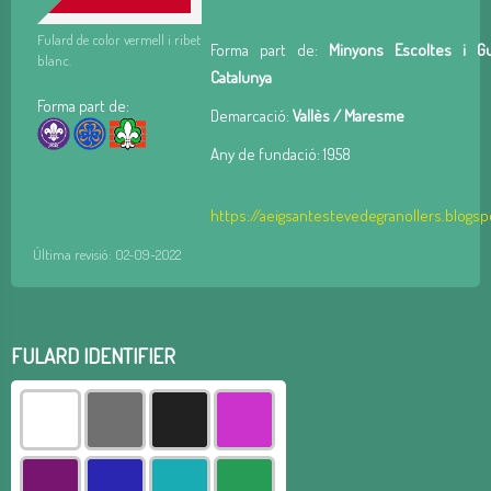
Fulard de color vermell i ribet
Forma part de:
Minyons Escoltes i G
blanc.
Catalunya
Forma part de:
Demarcació:
Vallès / Maresme
Any de fundació: 1958
https://aeigsantestevedegranollers.blogs
Última revisió: 02-09-2022
FULARD IDENTIFIER