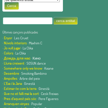
Últimes cançons publicades
·
Enyor
· Les Cruet
·
Núvols interiors
· Maxhim C
·
Jo vull jugar
· La Clika
·
Colors
· La Clika
·
Дождь для нас
· Кино
·
Lluna creixent
· SOSUN.dance
·
Somewhere only we know
· Keane
·
Desembre
· Smoking Bambino
·
Ampolles
· Arbre del peix
·
L'Eva i la Jana
· Ginestà
·
Estimar-te com la terra
· Ginestà
·
Que no et falli mai la sort
· Cesk Freixas
·
Pres d'aquest país sóc
· Pere Figueres
·
Arranquen vinyes
· Popular