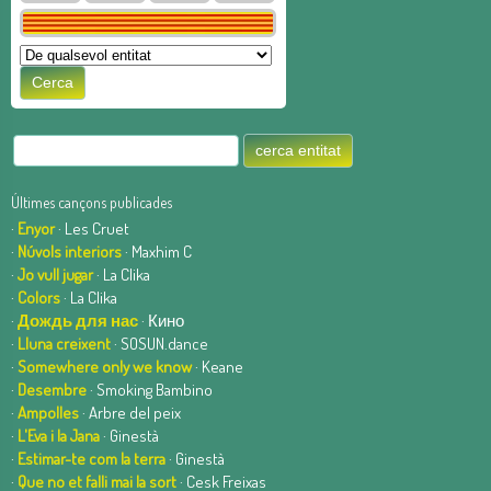
Últimes cançons publicades
·
Enyor
· Les Cruet
·
Núvols interiors
· Maxhim C
·
Jo vull jugar
· La Clika
·
Colors
· La Clika
·
Дождь для нас
· Кино
·
Lluna creixent
· SOSUN.dance
·
Somewhere only we know
· Keane
·
Desembre
· Smoking Bambino
·
Ampolles
· Arbre del peix
·
L'Eva i la Jana
· Ginestà
·
Estimar-te com la terra
· Ginestà
·
Que no et falli mai la sort
· Cesk Freixas