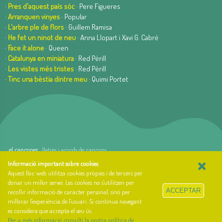
·
Pres d'aquest país sóc
· Pere Figueres
·
Arranquen vinyes
· Popular
·
L'arbre ple de flors
· Guillem Ramisa
·
He fet un ninot de neu
· Anna Llopart i Xavi G. Cabré
·
Face it alone
· Queen
·
Catalunya en miniatura
· Red Pèrill
·
Les vistes més tristes
· Red Pèrill
·
Tinc una bèstia dintre meu
· Quimi Portet
el cançoner
· lletres i acords de cançons
×
web basada en el Gestior de Continguts
Baseºº
Informació important sobre cookies
.
creada per
arnAu bellavista
Aquest lloc web utilitza cookies pròpies i de tercers per
donar un millor servei. Les cookies no s'utilitzen per
Sobre el cançoner
ACCEPTAR
recollir informació de caràcter personal, sinó per
Qui som i quina és la nostra història?
millorar l'experiència de l'usuari. Si continua navegant
Llibre d'estil
es considera que accepta el seu ús.
Contacte
Per a més informació consulti la nostra política de