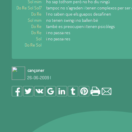
Sol mim
ho sap tothom però no ho diu ningú
Do Re Sol Sol7
tampoc no s'agraden i tenen complexos per ser 
Do Re
I no saben que els guapos desafinen
Sol mim
no tenen swing i no ballen bé
Do Re
també es preocupen i tenen psicòlegs
Do Re
i no passa res
Sol
i no passa res
Do Re Sol
cançoner
26-06-2009 |