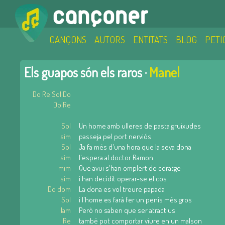
CANÇONS
AUTORS
ENTITATS
BLOG
PETI
Els guapos són els raros ·
Manel
Do Re Sol Do
Do Re
Sol
Un home amb ulleres de pasta gruixudes
sim
passeja pel port nerviós
Sol
Ja fa més d'una hora que la seva dona
sim
l'espera al doctor Ramon
mim
Que avui s'han omplert de coratge
sim
i han decidit operar-se el cos
Do dom
La dona es vol treure papada
Sol
i l'home es farà fer un penis més gros
lam
Però no saben que ser atractius
Re
també pot comportar viure en un malson