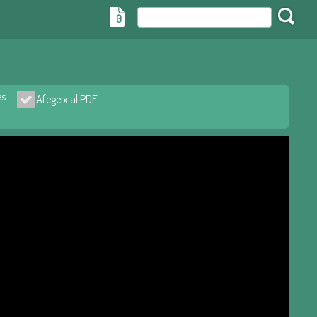
0
es
Afegeix al PDF