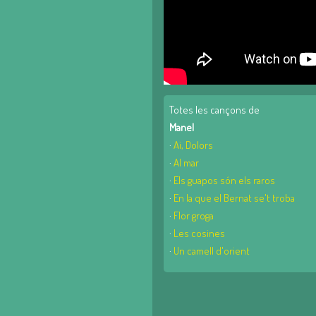
Totes les cançons de
Manel
·
Ai, Dolors
·
Al mar
·
Els guapos són els raros
·
En la que el Bernat se't troba
·
Flor groga
·
Les cosines
·
Un camell d'orient