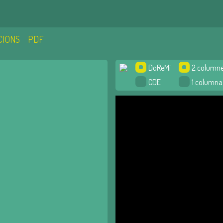
CIONS
PDF
DoReMi
2 column
CDE
1 columna