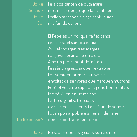
Do Re
I els dos canten de puta mare
Sol Sol7
molt millor que jo, que fan cant coral
Do Re
I ballen sardanes a plaça Sant Jaume
Sol
i ho fan de collons
El Pepe és un noi que ha fet panxa
i es passa el sant dia estirat al llit
Avui el rodegen tres metges
i un jove becari amb un bisturí
Amb un permanent delimiten
l'essència greixosa que li extrauran
I ell somia en prendre un waikiki
envoltat de senyores que marquen mugrons
Però el Pepe no sap que alguns ben plantats
també viuen en un malson
I el tiu organitza trobades
d'amics del sis-cents i en té un de vermell
I quan puja al poble els nens li demanen
Do Re Sol Sol7
que els porti a fer un tomb
Do Re
No saben que els guapos són els raros