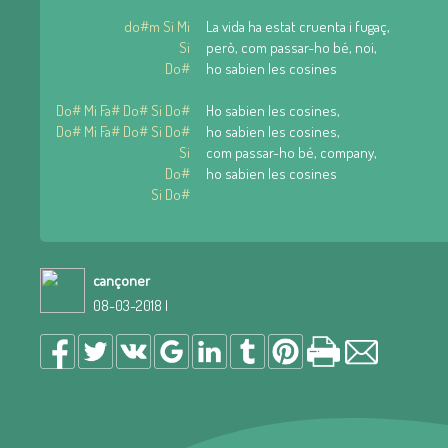
do#m Si Mi
La vida ha estat cruenta i fugaç,
Si
però, com passar-ho bé, noi,
Do#
ho sabien les cosines
Do# Mi Fa# Do# Si Do#
Ho sabien les cosines,
Do# Mi Fa# Do# Si Do#
ho sabien les cosines,
Si
com passar-ho bé, company,
Do#
ho sabien les cosines
Si Do#
cançoner
08-03-2018 |