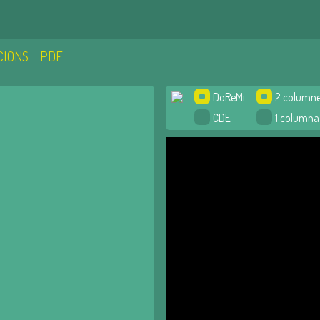
CIONS
PDF
DoReMi
2 column
CDE
1 columna