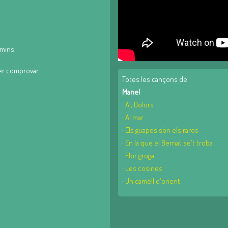
amins
er comprovar
Totes les cançons de
Manel
·
Ai, Dolors
·
Al mar
·
Els guapos són els raros
·
En la que el Bernat se't troba
·
Flor groga
·
Les cosines
·
Un camell d'orient