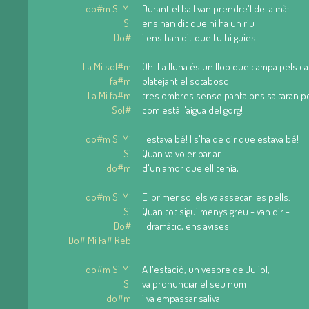
do#m Si Mi
Durant el ball van prendre'l de la mà:
Si
ens han dit que hi ha un riu
Do#
i ens han dit que tu hi guies!
La Mi sol#m
Oh! La lluna és un llop que campa pels c
fa#m
platejant el sotabosc
La Mi fa#m
tres ombres sense pantalons saltaran p
Sol#
com està l'aigua del gorg!
do#m Si Mi
I estava bé! I s'ha de dir que estava bé!
Si
Quan va voler parlar
do#m
d'un amor que ell tenia,
do#m Si Mi
El primer sol els va assecar les pells.
Si
Quan tot sigui menys greu - van dir -
Do#
i dramàtic, ens avises
Do# Mi Fa# Reb
do#m Si Mi
A l'estació, un vespre de Juliol,
Si
va pronunciar el seu nom
do#m
i va empassar saliva