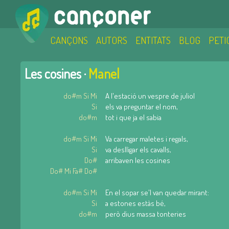
CANÇONS
AUTORS
ENTITATS
BLOG
PETI
Les cosines ·
Manel
do#m Si Mi
A l'estació un vespre de juliol
Si
els va preguntar el nom,
do#m
tot i que ja el sabia
do#m Si Mi
Va carregar maletes i regals,
Si
va deslligar els cavalls,
Do#
arribaven les cosines
Do# Mi Fa# Do#
do#m Si Mi
En el sopar se'l van quedar mirant:
Si
a estones estàs bé,
do#m
però dius massa tonteries