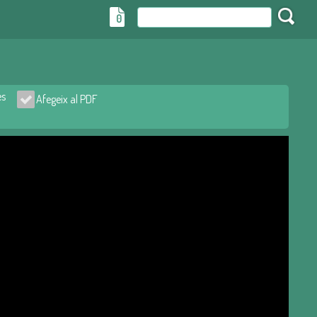
0
es
Afegeix al PDF