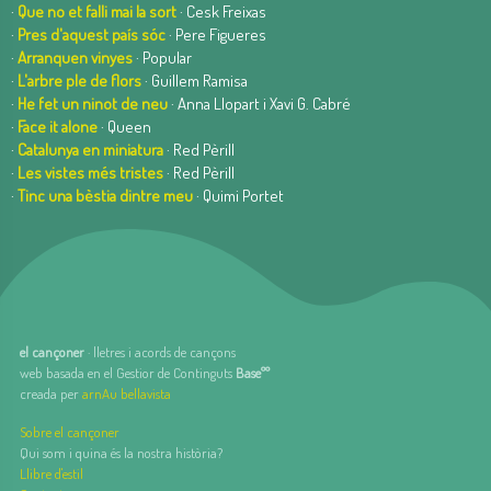
·
Que no et falli mai la sort
· Cesk Freixas
·
Pres d'aquest país sóc
· Pere Figueres
·
Arranquen vinyes
· Popular
·
L'arbre ple de flors
· Guillem Ramisa
·
He fet un ninot de neu
· Anna Llopart i Xavi G. Cabré
·
Face it alone
· Queen
·
Catalunya en miniatura
· Red Pèrill
·
Les vistes més tristes
· Red Pèrill
·
Tinc una bèstia dintre meu
· Quimi Portet
el cançoner
· lletres i acords de cançons
web basada en el Gestior de Continguts
Baseºº
creada per
arnAu bellavista
Sobre el cançoner
Qui som i quina és la nostra història?
Llibre d'estil