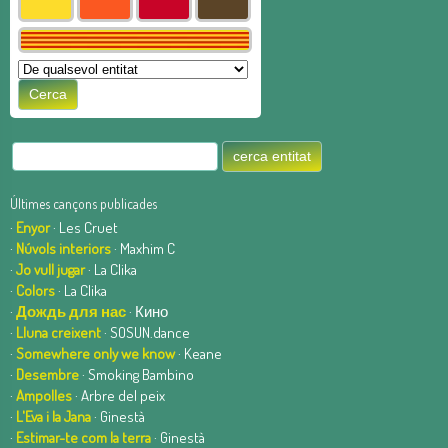
Últimes cançons publicades
·
Enyor
· Les Cruet
·
Núvols interiors
· Maxhim C
·
Jo vull jugar
· La Clika
·
Colors
· La Clika
·
Дождь для нас
· Кино
·
Lluna creixent
· SOSUN.dance
·
Somewhere only we know
· Keane
·
Desembre
· Smoking Bambino
·
Ampolles
· Arbre del peix
·
L'Eva i la Jana
· Ginestà
·
Estimar-te com la terra
· Ginestà