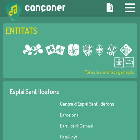
≡
0
ENTITATS
Totes les entitats generals
Esplai Sant Ildefons
Centre d'Esplai Sant Ildefons
Barcelona
Barri: Sant Gervasi
Catalunya