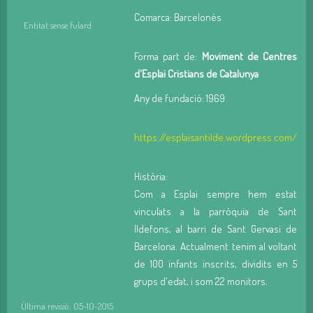
Comarca: Barcelonès
Entitat sense fulard
Forma part de:
Moviment de Centres
d'Esplai Cristians de Catalunya
Any de fundació: 1969
https://esplaisantilde.wordpress.com/
Història:
Com a Esplai sempre hem estat
vinculats a la parròquia de Sant
Ildefons, al barri de Sant Gervasi de
Barcelona. Actualment tenim al voltant
de 100 infants inscrits, dividits en 5
grups d'edat, i som 22 monitors.
Última revisió: 05-10-2015