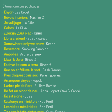
Últimes cançons publicades
·
Enyor
· Les Cruet
·
Núvols interiors
· Maxhim C
·
Jo vull jugar
· La Clika
·
Colors
· La Clika
·
Дождь для нас
· Кино
·
Lluna creixent
· SOSUN.dance
·
Somewhere only we know
· Keane
·
Desembre
· Smoking Bambino
·
Ampolles
· Arbre del peix
·
L'Eva i la Jana
· Ginestà
·
Estimar-te com la terra
· Ginestà
·
Que no et falli mai la sort
· Cesk Freixas
·
Pres d'aquest país sóc
· Pere Figueres
·
Arranquen vinyes
· Popular
·
L'arbre ple de flors
· Guillem Ramisa
·
He fet un ninot de neu
· Anna Llopart i Xavi G. Cabré
·
Face it alone
· Queen
·
Catalunya en miniatura
· Red Pèrill
·
Les vistes més tristes
· Red Pèrill
·
Tinc una bèstia dintre meu
· Quimi Portet