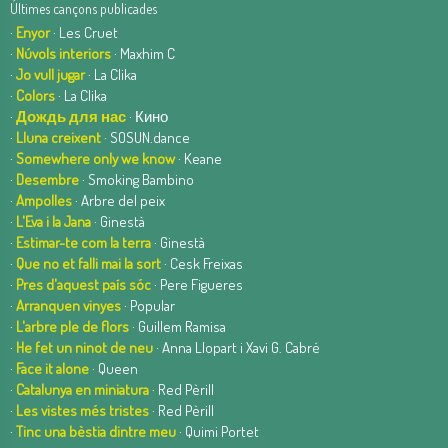
Últimes cançons publicades
·
Enyor
· Les Cruet
·
Núvols interiors
· Maxhim C
·
Jo vull jugar
· La Clika
·
Colors
· La Clika
·
Дождь для нас
· Кино
·
Lluna creixent
· SOSUN.dance
·
Somewhere only we know
· Keane
·
Desembre
· Smoking Bambino
·
Ampolles
· Arbre del peix
·
L'Eva i la Jana
· Ginestà
·
Estimar-te com la terra
· Ginestà
·
Que no et falli mai la sort
· Cesk Freixas
·
Pres d'aquest país sóc
· Pere Figueres
·
Arranquen vinyes
· Popular
·
L'arbre ple de flors
· Guillem Ramisa
·
He fet un ninot de neu
· Anna Llopart i Xavi G. Cabré
·
Face it alone
· Queen
·
Catalunya en miniatura
· Red Pèrill
·
Les vistes més tristes
· Red Pèrill
·
Tinc una bèstia dintre meu
· Quimi Portet