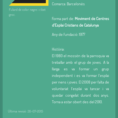
Comarca: Barcelonès
Fulard de color negre i ribet
groc.
Forma part de:
Moviment de Centres
d'Esplai Cristians de Catalunya
Any de fundació: 1977
Història:
El 1980 el mossén de la parroquia va
treballar amb el grup de joves. A la
llarga es va formar un grup
independent i es va formar l'esplai
per nens i joves. El 2008 per falta de
voluntariat l'esplai va tancar i va
quedar congelat durant dos anys.
Torna a estar obert des del 2010.
Última revisió: 26-07-2015