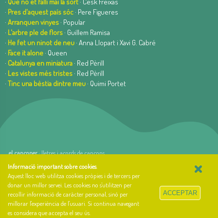
·
Que no et falli mai la sort
· Cesk Freixas
·
Pres d'aquest país sóc
· Pere Figueres
·
Arranquen vinyes
· Popular
·
L'arbre ple de flors
· Guillem Ramisa
·
He fet un ninot de neu
· Anna Llopart i Xavi G. Cabré
·
Face it alone
· Queen
·
Catalunya en miniatura
· Red Pèrill
·
Les vistes més tristes
· Red Pèrill
·
Tinc una bèstia dintre meu
· Quimi Portet
el cançoner
· lletres i acords de cançons
×
web basada en el Gestior de Continguts
Baseºº
Informació important sobre cookies
.
creada per
arnAu bellavista
Aquest lloc web utilitza cookies pròpies i de tercers per
donar un millor servei. Les cookies no s'utilitzen per
Sobre el cançoner
ACCEPTAR
recollir informació de caràcter personal, sinó per
Qui som i quina és la nostra història?
millorar l'experiència de l'usuari. Si continua navegant
Llibre d'estil
es considera que accepta el seu ús.
Contacte