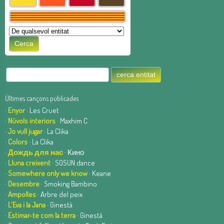
Últimes cançons publicades
·
Enyor
· Les Cruet
·
Núvols interiors
· Maxhim C
·
Jo vull jugar
· La Clika
·
Colors
· La Clika
·
Дождь для нас
· Кино
·
Lluna creixent
· SOSUN.dance
·
Somewhere only we know
· Keane
·
Desembre
· Smoking Bambino
·
Ampolles
· Arbre del peix
·
L'Eva i la Jana
· Ginestà
·
Estimar-te com la terra
· Ginestà